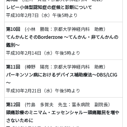
レビー小体型認知症の症候と診断について
平成30年2月7日（水）午後5時より
第10回
(小林 勝哉：京都大学神経内科 助教）
てんかんとそのBorderzone ～てんかん・非てんかんの
鑑別～
平成30年2月14日（水）午後5時より
第11回
(樽野 陽亮：京都大学神経内科 助教）
パーキンソン病におけるデバイス補助療法～DBS/LCIG
～
平成30年2月21日（水）午後5時より
第12回
(竹島 多賀夫 先生：富永病院 副院長）
頭痛診療のミニマム・エッセンシャルー頭痛難民を増や
さないために