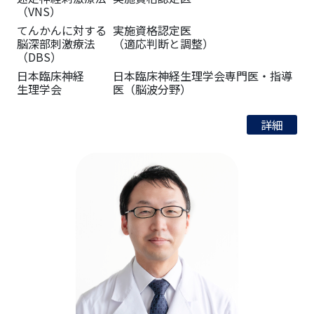
（VNS）
てんかんに対する
実施資格認定医
脳深部刺激療法
（適応判断と調整）
（DBS）
日本臨床神経
日本臨床神経生理学会専門医・
指導
生理学会
医
（脳波分野）
詳細