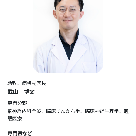
助教、病棟副医長
武山 博文
専門分野
脳神経内科全般、臨床てんかん学、臨床神経生理学、睡
眠医療
専門医など