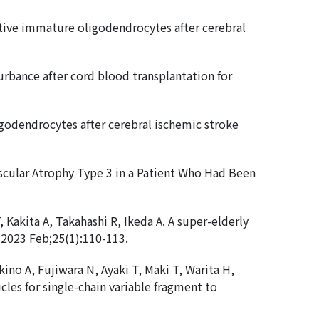
sitive immature oligodendrocytes after cerebral
bance after cord blood transplantation for
ligodendrocytes after cerebral ischemic stroke
uscular Atrophy Type 3 in a Patient Who Had Been
 Kakita A, Takahashi R, Ikeda A. A super-elderly
 2023 Feb;25(1):110-113.
no A, Fujiwara N, Ayaki T, Maki T, Warita H,
cles for single-chain variable fragment to