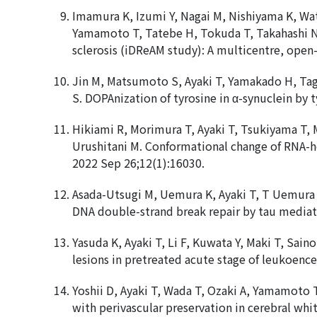
Imamura K, Izumi Y, Nagai M, Nishiyama K, Wata
Yamamoto T, Tatebe H, Tokuda T, Takahashi N, 
sclerosis (iDReAM study): A multicentre, open-
Jin M, Matsumoto S, Ayaki T, Yamakado H, Tagu
S. DOPAnization of tyrosine in α-synuclein by
Hikiami R, Morimura T, Ayaki T, Tsukiyama T,
Urushitani M. Conformational change of RNA-h
2022 Sep 26;12(1):16030.
Asada-Utsugi M, Uemura K, Ayaki T, T Uemura M
DNA double-strand break repair by tau mediate
Yasuda K, Ayaki T, Li F, Kuwata Y, Maki T, Sa
lesions in pretreated acute stage of leukoenc
Yoshii D, Ayaki T, Wada T, Ozaki A, Yamamoto T
with perivascular preservation in cerebral wh