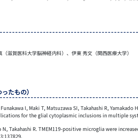
 真（滋賀医科大学脳神経内科）、伊東 秀文（関西医療大学）
わったもの）
K, Funakawa I, Maki T, Matsuzawa SI, Takahashi R, Yamakado H
ications for the glial cytoplasmic inclusions in multiple sy
 N, Takahashi R. TMEM119-positive microglia were increased
33:137829.