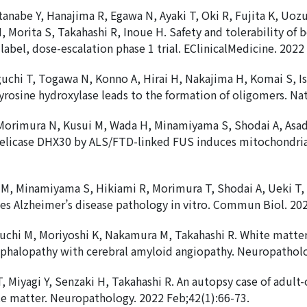
nabe Y, Hanajima R, Egawa N, Ayaki T, Oki R, Fujita K, Uozum
Morita S, Takahashi R, Inoue H. Safety and tolerability of b
label, dose-escalation phase 1 trial. EClinicalMedicine. 2022
chi T, Togawa N, Konno A, Hirai H, Nakajima H, Komai S, Ish
 tyrosine hydroxylase leads to the formation of oligomers. 
 Morimura N, Kusui M, Wada H, Minamiyama S, Shodai A, Asad
elicase DHX30 by ALS/FTD-linked FUS induces mitochondrial 
, Minamiyama S, Hikiami R, Morimura T, Shodai A, Ueki T, Ta
s Alzheimer’s disease pathology in vitro. Commun Biol. 202
inouchi M, Moriyoshi K, Nakamura M, Takahashi R. White mat
ephalopathy with cerebral amyloid angiopathy. Neuropatholo
, Miyagi Y, Senzaki H, Takahashi R. An autopsy case of adult-
ite matter. Neuropathology. 2022 Feb;42(1):66-73.