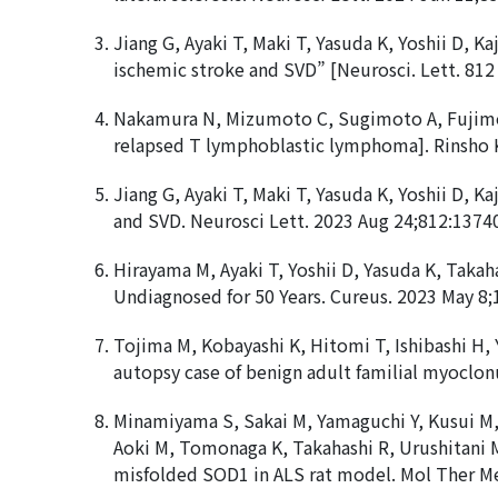
Jiang G, Ayaki T, Maki T, Yasuda K, Yoshii D, 
ischemic stroke and SVD” [Neurosci. Lett. 812
Nakamura N, Mizumoto C, Sugimoto A, Fujimoto
relapsed T lymphoblastic lymphoma]. Rinsho K
Jiang G, Ayaki T, Maki T, Yasuda K, Yoshii D, 
and SVD. Neurosci Lett. 2023 Aug 24;812:1374
Hirayama M, Ayaki T, Yoshii D, Yasuda K, Takah
Undiagnosed for 50 Years. Cureus. 2023 May 8;
Tojima M, Kobayashi K, Hitomi T, Ishibashi H, 
autopsy case of benign adult familial myoclon
Minamiyama S, Sakai M, Yamaguchi Y, Kusui M, 
Aoki M, Tomonaga K, Takahashi R, Urushitani M.
misfolded SOD1 in ALS rat model. Mol Ther Me