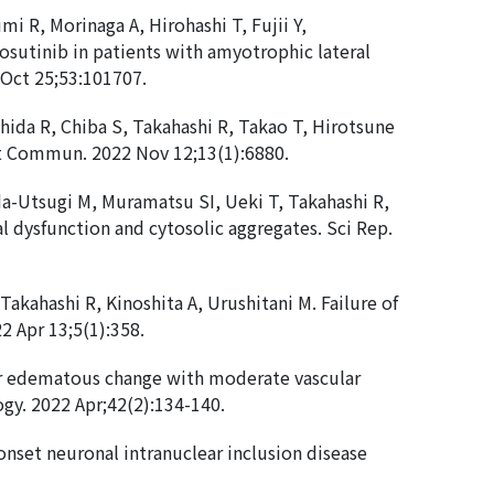
i R, Morinaga A, Hirohashi T, Fujii Y,
osutinib in patients with amyotrophic lateral
 Oct 25;53:101707.
ida R, Chiba S, Takahashi R, Takao T, Hirotsune
Nat Commun. 2022 Nov 12;13(1):6880.
a-Utsugi M, Muramatsu SI, Ueki T, Takahashi R,
dysfunction and cytosolic aggregates. Sci Rep.
kahashi R, Kinoshita A, Urushitani M. Failure of
2 Apr 13;5(1):358.
ter edematous change with moderate vascular
gy. 2022 Apr;42(2):134-140.
onset neuronal intranuclear inclusion disease