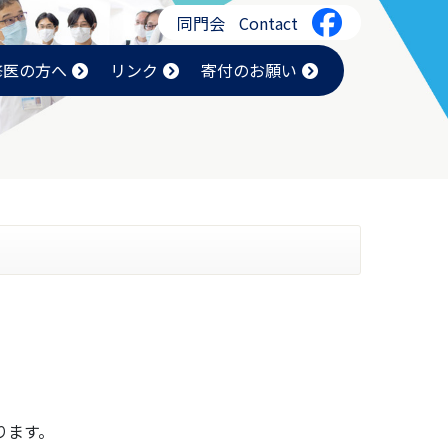
同門会
Contact
修医の方へ
リンク
寄付のお願い
ります。