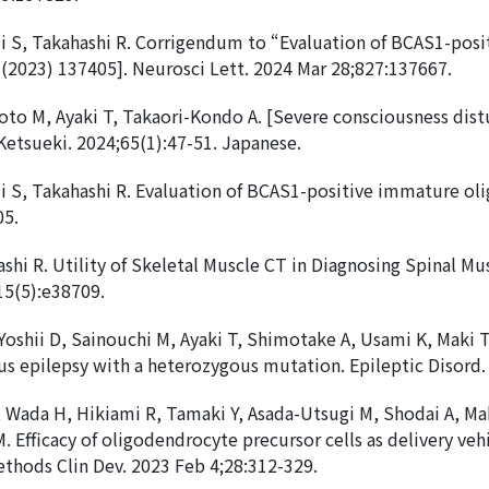
Kaji S, Takahashi R. Corrigendum to “Evaluation of BCAS1-po
 (2023) 137405]. Neurosci Lett. 2024 Mar 28;827:137667.
 M, Ayaki T, Takaori-Kondo A. [Severe consciousness distur
etsueki. 2024;65(1):47-51. Japanese.
Kaji S, Takahashi R. Evaluation of BCAS1-positive immature o
05.
ashi R. Utility of Skeletal Muscle CT in Diagnosing Spinal M
15(5):e38709.
Yoshii D, Sainouchi M, Ayaki T, Shimotake A, Usami K, Maki T,
us epilepsy with a heterozygous mutation. Epileptic Disord.
Wada H, Hikiami R, Tamaki Y, Asada-Utsugi M, Shodai A, Maki
 Efficacy of oligodendrocyte precursor cells as delivery vehi
thods Clin Dev. 2023 Feb 4;28:312-329.