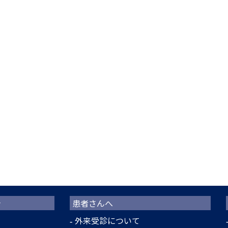
介
患者さんへ
外来受診について