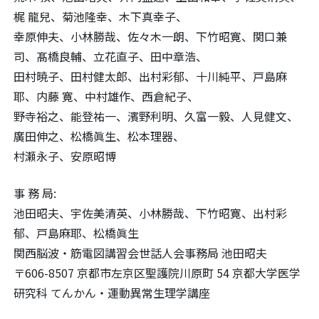
梶 龍兒、菊池隆幸、木下真幸子、
幸原伸夫、小林勝哉、佐々木一朗、下竹昭寛、関口兼
司、髙橋良輔、立花直子、田中章浩、
田村暁子、田村健太郎、出村彩郁、十川純平、戸島麻
耶、内藤 寛、中村雄作、西倉紀子、
野寺裕之、能登祐一、濱野利明、久富一毅、人見健文、
廣田伸之、松橋眞生、松本理器、
村瀬永子、安原昭博
事 務 局:
池田昭夫、宇佐美清英、小林勝哉、下竹昭寛、出村彩
郁、戸島麻耶、松橋眞生
関西脳波・筋電図講習会世話人会事務局 池田昭夫
〒606-8507 京都市左京区聖護院川原町 54 京都大学医学
研究科 てんかん・運動異常生理学講座