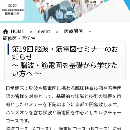
HOME
»
event
»
医療関係
»
研修医・医学生
第19回 脳波・筋電図セミナーのお
知らせ
～ 脳波・筋電図を基礎から学びた
い方へ ～
日常臨床で脳波や筋電図に携わる臨床検査技師や若手医
師の皆様を対象として、基礎的な知識と技術の獲得を目
的としたセミナーを下記のように京都で開催致します。
ハンズオンを含む脳波と筋電図を中心としたレクチャー
コースです。
脳波コース（Aコース）、筋電図コース（Bコース）に分