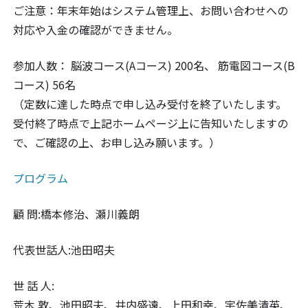
ご注意：年末年始はシステム管理上、お問い合わせへの
対応や入金の確認ができません。
参加人数： 脳波コース(Aコース) 200名、 筋電図コース(B
コース) 56名
（定数に達した時点で申し込み受付を終了いたします。
受付終了時点で上記ホームページ上に告知いたしますの
で、ご確認の上、お申し込み願います。）
プログラム
顧 問:橋本修治、瀬川義朗
代表世話人:池田昭夫
世 話 人:
荒木 敦、池田昭夫、井内盛遠、上田和幸、宇佐美清英、