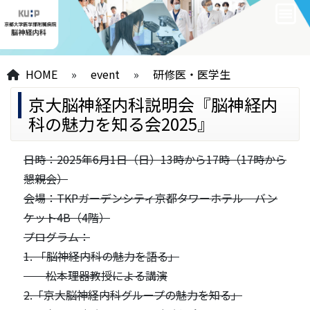
HOME
»
event
»
研修医・医学生
京大脳神経内科説明会『脳神経内
科の魅力を知る会2025』
日時：2025年6月1日（日）13時から17時（17時から
懇親会）
会場：TKPガーデンシティ京都タワーホテル バン
ケット4B（4階）
プログラム：
1. 「脳神経内科の魅力を語る」
松本理器教授による講演
2.「京大脳神経内科グループの魅力を知る」