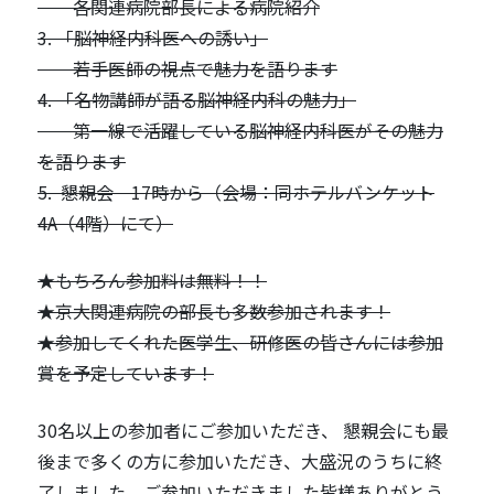
各関連病院部長による病院紹介
3. 「脳神経内科医への誘い」
若手医師の視点で魅力を語ります
4. 「名物講師が語る脳神経内科の魅力」
第一線で活躍している脳神経内科医がその魅力
を語ります
5. 懇親会 17時から（会場：同ホテルバンケット
4A（4階）にて）
★もちろん参加料は無料！！
★京大関連病院の部長も多数参加されます！
★参加してくれた医学生、研修医の皆さんには参加
賞を予定しています！
30名以上の参加者にご参加いただき、 懇親会にも最
後まで多くの方に参加いただき、大盛況のうちに終
了しました。ご参加いただきました皆様ありがとう