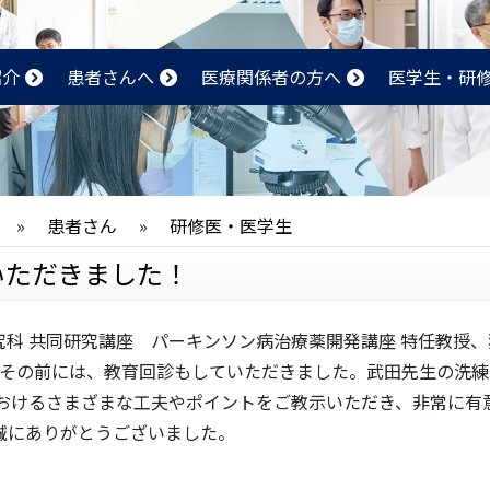
紹介
患者さんへ
医療関係者の方へ
医学生・研
»
患者さん
»
研修医・医学生
いただきました！
系研究科 共同研究講座 パーキンソン病治療薬開発講座 特任教授
、その前には、教育回診もしていただきました。武田先生の洗
おけるさまざまな工夫やポイントをご教示いただき、非常に有
誠にありがとうございました。